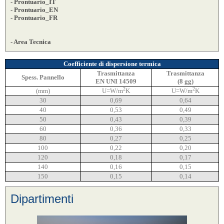
- Prontuario_IT
- Prontuario_EN
- Prontuario_FR
- Area Tecnica
Coefficiente di dispersione termica
Trasmittanza
Trasmittanza
Spess. Pannello
EN UNI 14509
(8 gg)
2
2
(mm)
U=W/m
K
U=W/m
K
30
0,69
0,64
40
0,53
0,49
50
0,43
0,39
60
0,36
0,33
80
0,27
0,25
100
0,22
0,20
120
0,18
0,17
140
0,16
0,15
150
0,15
0,14
Dipartimenti