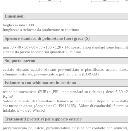
Dimensioni
larghezza mm 1000.
lunghezza a richiesta da produzione in continuo.
Spessore standard di poliuretano fuori greca (S)
mm 30 - 40 - 50 - 60 - 80 - 100 - 120 - 140 spessori non standard sono fornibili
a richiesta previo accordo sui quantitativi minimi.
Supporto esterno
acciaio zincato, acciaio zincato preverniciato o plastificato; acciaio inox;
alluminio naturale; preverniciato o goffrato; rame (CORAM)
Isolamento con schiumatura in continuo
resine poliuretaniche (PUR) e (PIR - non standard su richiesta), densità 39 ±2
Kg/m³
Valore dichiarato di trasmittanza termica per un pannello dopo 25 anni dalla
sua messa in opera, (Appendice C - EN 13165) - Valore di conducibilità termica
iniziale: λ = 0,020 W/(mK)
Trattamenti protettivi per supporto esterno
preverniciatura poliestere, preverniciatura atossica per contatto con alimenti,