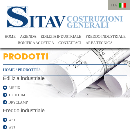
ITA
ITA
ENG
HOME
AZIENDA
EDILIZIA INDUSTRIALE
FREDDO INDUSTRIALE
BONIFICA ACUSTICA
CONTATTACI
AREA TECNICA
PRODOTTI
HOME
/
PRODOTTI
/
Edilizia industriale
AIRFIX
TECHTUM
DRYCLAMP
Freddo industriale
WSJ
WFJ