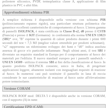
poliestere siliconico, PVDF, termoplastica classe A, applicazione di film
plastico in PVC o altri film.
Approfondimenti schiuma PIR
A semplice richiesta è disponibile nella versione con schiuma
PIR
(poliisocianurato espanso rigido), una particolare struttura polimerica che
garantisce eccellenti caratteristiche di comportamento al fuoco. L'intera gamma
di pannelli
ISOLPACK
, è stata certificata in
Classe B-s2, d0
presso il
CSTB
(Francia) e presso il
KIT
(Germania) in conformità alla norma
UNI EN 13823
(
SBI
)* ove, "B" esprime la quantità di calore prodotto durante i primi 600
secondi del test < 7,5 MJ (miglior valore ottenibile per prodotti schiumati);
“s2” rappresenta un ridottissimo sviluppo dei fumi e “d0” indica assoluta
assenza di gocce e/o particelle infiammate. Negli ultimi anni, il test
SBI
è
diventato un requisito standard in Europa per il comportamento al fuoco dei
materiali per l'edilizia. Il nuovo standard europeo per i pannelli sandwich –
UNI EN 14509
- utilizza il sistema
SBI
ai fini della classificazione al fuoco. In
quanto prodotto ISOLPACK consente, unico in Italia, di progettare
applicazioni leggere, altamente isolanti con ineguagliati requisiti di reazione
al fuoco. In numerosi casi può sostituire il pannello in lana di roccia
considerate le sue caratteristiche di reazione al fuoco unite all'elevatissimo
potere termoisolante.
Versione CORAM
ISOLPACK ROOF mod. DELTA 5 è disponibile anche in versione CORAM,
con il supporto (A) in rame.
Certificazione EPD (CAM)