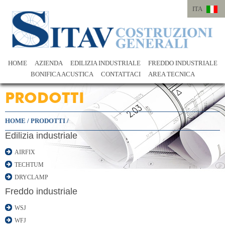
ITA
ITA
ENG
HOME
AZIENDA
EDILIZIA INDUSTRIALE
FREDDO INDUSTRIALE
BONIFICA ACUSTICA
CONTATTACI
AREA TECNICA
PRODOTTI
HOME
/
PRODOTTI
/
Edilizia industriale
AIRFIX
TECHTUM
DRYCLAMP
Freddo industriale
WSJ
WFJ